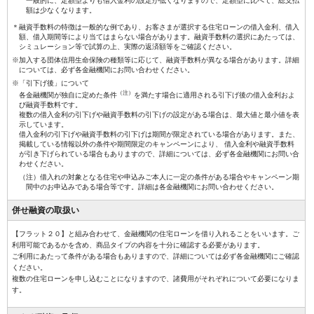
一般的に、定額型よりも借入金利の設定が低くなりますので、定額型に比べて、総支払
額は少なくなります。
＊融資手数料の特徴は一般的な例であり、お客さまが選択する住宅ローンの借入金利、借入
額、借入期間等により当てはまらない場合があります。融資手数料の選択にあたっては、
シミュレーション等で試算の上、実際の返済額等をご確認ください。
※加入する団体信用生命保険の種類等に応じて、融資手数料が異なる場合があります。詳細
については、必ず各金融機関にお問い合わせください。
※「引下げ後」について
（注）
各金融機関が独自に定めた条件
を満たす場合に適用される引下げ後の借入金利およ
び融資手数料です。
複数の借入金利の引下げや融資手数料の引下げの設定がある場合は、最大値と最小値を表
示しています。
借入金利の引下げや融資手数料の引下げは期間が限定されている場合があります。また、
掲載している情報以外の条件や期間限定のキャンペーンにより、 借入金利や融資手数料
が引き下げられている場合もありますので、詳細については、必ず各金融機関にお問い合
わせください。
（注）借入れの対象となる住宅や申込みご本人に一定の条件がある場合やキャンペーン期
間中のお申込みである場合等です。詳細は各金融機関にお問い合わせください。
併せ融資の
取扱い
【フラット２０】と組み合わせて、金融機関の住宅ローンを借り入れることをいいます。ご
利用可能であるかを含め、商品タイプの内容を十分に確認する必要があります。
ご利用にあたって条件がある場合もありますので、詳細については必ず各金融機関にご確認
ください。
複数の住宅ローンを申し込むことになりますので、諸費用がそれぞれについて必要になりま
す。