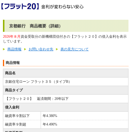
京都銀行 商品概要（詳細）
2026年８月
資金受取分の新機構団信付きの【フラット２０】の借入金利を表示
しています。
商品情報
お問い合わせ先
表の見方について
商品情報
商品名
京銀住宅ローン フラット３５（タイプB）
商品タイプ
【フラット２０】 返済期間：20年以下
借入金利
融資率９割以下
年4.380%
融資率９割超
年4.490%