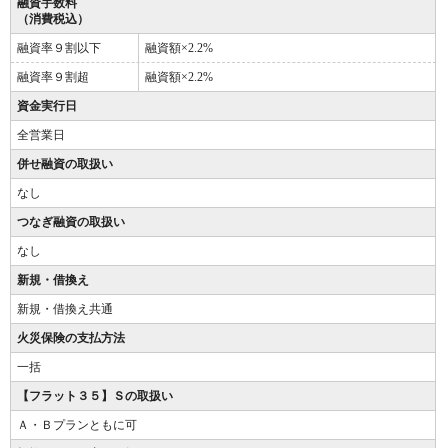
融資手数料
（消費税込）
融資率９割以下
融資額×2.2%
融資率９割超
融資額×2.2%
資金実行日
全営業日
併せ融資の取扱い
なし
つなぎ融資の取扱い
なし
新規・借換え
新規・借換え共通
火災保険の支払方法
一括
【フラット３５】Ｓの取扱い
Ａ・Ｂプランともに可