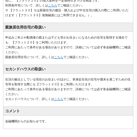
合に、 【フラット２０】の借入金利を一定期間引き下げる制度です。
利用条件等について、詳しくは
こちら
でご確認ください。
※ 【フラット３５】Ｓは新築住宅の建設・購入および中古住宅の購入の際にご利用いただ
けます（【フラット３５】借換融資にはご利用できません。）。
親族居住用
住宅の取扱い
申込みご本人や配偶者の親または子ども等がお住まいになるための住宅を取得する場合で
も、【フラット２０】をご利用いただけます。
ご利用にあたって条件がある場合がありますので、詳細については必ず各金融機関にご確認
ください。
親族居住用住宅について、詳しくは
こちら
でご確認ください。
セカンドハウス
の取扱い
生活の拠点としている現在のお住まいのほかに、単身赴任先の住宅や週末を過ごすための住
宅等を取得する際にも【フラット２０】をご利用いただけます。
ご利用にあたって条件がある場合がありますので、詳細については必ず各金融機関にご確認
ください。
セカンドハウスについて、詳しくは
こちら
でご確認ください。
コメント
金融機関からのお知らせです。