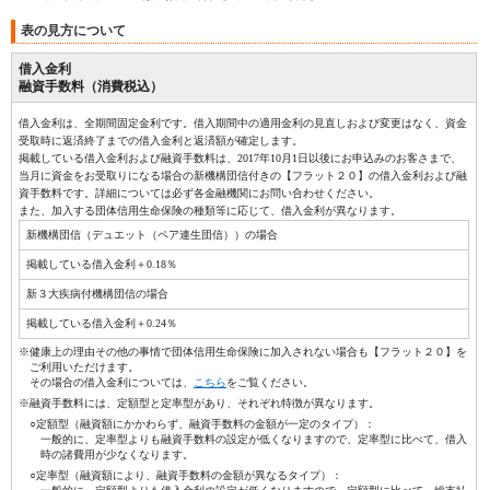
表の見方について
借入金利
融資手数料（消費税込）
借入金利は、全期間固定金利です。借入期間中の適用金利の見直しおよび変更はなく、資金
受取時に返済終了までの借入金利と返済額が確定します。
掲載している借入金利および融資手数料は、2017年10月1日以後にお申込みのお客さまで、
当月に資金をお受取りになる場合の新機構団信付きの【フラット２０】の借入金利および融
資手数料です。詳細については必ず各金融機関にお問い合わせください。
また、加入する団体信用生命保険の種類等に応じて、借入金利が異なります。
新機構団信（デュエット（ペア連生団信））の場合
掲載している借入金利＋0.18％
新３大疾病付機構団信の場合
掲載している借入金利＋0.24％
※健康上の理由その他の事情で団体信用生命保険に加入されない場合も【フラット２０】を
ご利用いただけます。
その場合の借入金利については、
こちら
をご覧ください。
※融資手数料には、定額型と定率型があり、それぞれ特徴が異なります。
○定額型（融資額にかかわらず、融資手数料の金額が一定のタイプ）：
一般的に、定率型よりも融資手数料の設定が低くなりますので、定率型に比べて、借入
時の諸費用が少なくなります。
○定率型（融資額により、融資手数料の金額が異なるタイプ）：