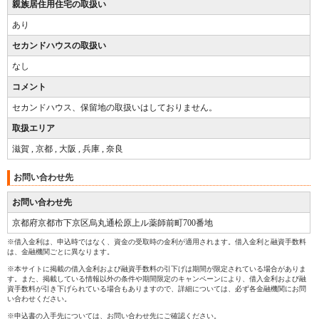
親族居住用住宅の取扱い
あり
セカンドハウスの取扱い
なし
コメント
セカンドハウス、保留地の取扱いはしておりません。
取扱エリア
滋賀 , 京都 , 大阪 , 兵庫 , 奈良
お問い合わせ先
お問い合わせ先
京都府京都市下京区烏丸通松原上ル薬師前町700番地
※借入金利は、申込時ではなく、資金の受取時の金利が適用されます。借入金利と融資手数料
は、金融機関ごとに異なります。
※本サイトに掲載の借入金利および融資手数料の引下げは期間が限定されている場合がありま
す。また、掲載している情報以外の条件や期間限定のキャンペーンにより、借入金利および融
資手数料が引き下げられている場合もありますので、詳細については、必ず各金融機関にお問
い合わせください。
※申込書の入手先については、お問い合わせ先にご確認ください。