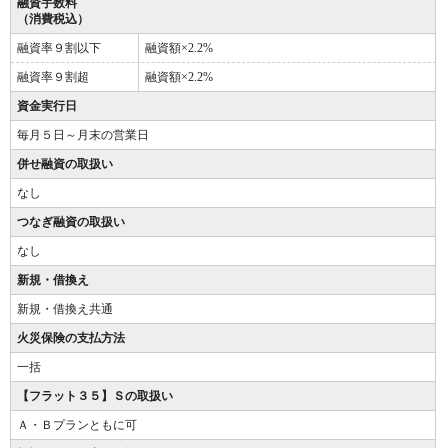
融資手数料
（消費税込）
融資率９割以下
融資額×2.2%
融資率９割超
融資額×2.2%
資金実行日
毎月５日～月末の営業日
併せ融資の取扱い
なし
つなぎ融資の取扱い
なし
新規・借換え
新規・借換え共通
火災保険の支払方法
一括
【フラット３５】Ｓの取扱い
Ａ・Ｂプランともに可