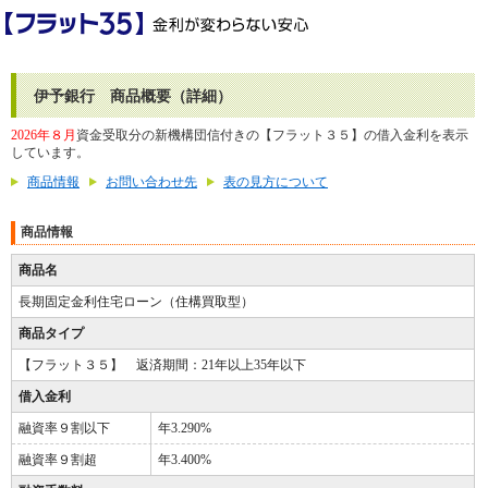
伊予銀行 商品概要（詳細）
2026年８月
資金受取分の新機構団信付きの【フラット３５】の借入金利を表示
しています。
商品情報
お問い合わせ先
表の見方について
商品情報
商品名
長期固定金利住宅ローン（住構買取型）
商品タイプ
【フラット３５】 返済期間：21年以上35年以下
借入金利
融資率９割以下
年3.290%
融資率９割超
年3.400%