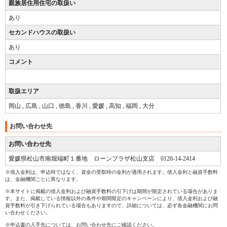
親族居住用住宅の取扱い
あり
セカンドハウスの取扱い
あり
コメント
取扱エリア
岡山 , 広島 , 山口 , 徳島 , 香川 , 愛媛 , 高知 , 福岡 , 大分
お問い合わせ先
お問い合わせ先
愛媛県松山市南堀端町１番地 ローンプラザ松山支店 0120-14-2414
※借入金利は、申込時ではなく、資金の受取時の金利が適用されます。借入金利と融資手数料
は、金融機関ごとに異なります。
※本サイトに掲載の借入金利および融資手数料の引下げは期間が限定されている場合がありま
す。また、掲載している情報以外の条件や期間限定のキャンペーンにより、借入金利および融
資手数料が引き下げられている場合もありますので、詳細については、必ず各金融機関にお問
い合わせください。
※申込書の入手先については、お問い合わせ先にご確認ください。