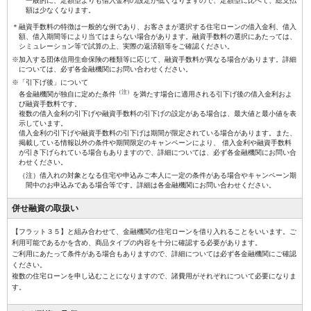
一般的に、定額型よりも借入金利の設定が低くなりますので、定額型に比べて、総支払
額は少なくなります。
＊融資手数料の特徴は一般的な例であり、お客さまが選択する住宅ローンの借入金利、借入
額、借入期間等により当てはまらない場合があります。融資手数料の選択にあたっては、
シミュレーション等で試算の上、実際の返済額等をご確認ください。
※加入する団体信用生命保険の種類等に応じて、融資手数料が異なる場合があります。詳細
については、必ず各金融機関にお問い合わせください。
※「引下げ後」について
（注）
各金融機関が独自に定めた条件
を満たす場合に適用される引下げ後の借入金利およ
び融資手数料です。
複数の借入金利の引下げや融資手数料の引下げの設定がある場合は、最大値と最小値を表
示しています。
借入金利の引下げや融資手数料の引下げは期間が限定されている場合があります。また、
掲載している情報以外の条件や期間限定のキャンペーンにより、 借入金利や融資手数料
が引き下げられている場合もありますので、詳細については、必ず各金融機関にお問い合
わせください。
（注）借入れの対象となる住宅や申込みご本人に一定の条件がある場合やキャンペーン期
間中のお申込みである場合等です。詳細は各金融機関にお問い合わせください。
併せ融資の
取扱い
【フラット３５】と組み合わせて、金融機関の住宅ローンを借り入れることをいいます。ご
利用可能であるかを含め、商品タイプの内容を十分に確認する必要があります。
ご利用にあたって条件がある場合もありますので、詳細については必ず各金融機関にご確認
ください。
複数の住宅ローンを申し込むことになりますので、諸費用がそれぞれについて必要になりま
す。