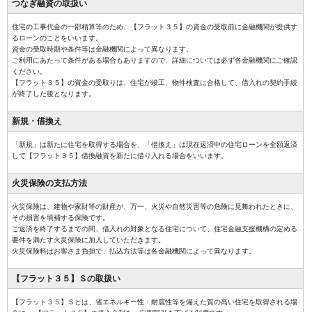
つなぎ融資の
取扱い
住宅の工事代金の一部精算等のため、【フラット３５】の資金の受取前に金融機関が提供す
るローンのことをいいます。
資金の受取時期や条件等は金融機関によって異なります。
ご利用にあたって条件がある場合もありますので、詳細については必ず各金融機関にご確認
ください。
【フラット３５】の資金の受取りは、住宅が竣工、物件検査に合格して、借入れの契約手続
が終了した後となります。
新規・借換え
「新規」は新たに住宅を取得する場合を、「借換え」は現在返済中の住宅ローンを全額返済
して【フラット３５】借換融資を新たに借り入れる場合をいいます。
火災保険の
支払方法
火災保険は、建物や家財等の財産が、万一、火災や自然災害等の危険に見舞われたときに、
その損害を填補する保険です。
ご返済を終了するまでの間、借入れの対象となる住宅について、住宅金融支援機構の定める
要件を満たす火災保険に加入していただきます。
火災保険料はお客さま負担で、払込方法等は各金融機関によって異なります。
【フラット３５】Ｓ
の取扱い
【フラット３５】Ｓとは、省エネルギー性・耐震性等を備えた質の高い住宅を取得される場