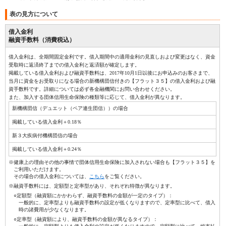
表の見方について
借入金利
融資手数料（消費税込）
借入金利は、全期間固定金利です。借入期間中の適用金利の見直しおよび変更はなく、資金
受取時に返済終了までの借入金利と返済額が確定します。
掲載している借入金利および融資手数料は、2017年10月1日以後にお申込みのお客さまで、
当月に資金をお受取りになる場合の新機構団信付きの【フラット３５】の借入金利および融
資手数料です。詳細については必ず各金融機関にお問い合わせください。
また、加入する団体信用生命保険の種類等に応じて、借入金利が異なります。
新機構団信（デュエット（ペア連生団信））の場合
掲載している借入金利＋0.18％
新３大疾病付機構団信の場合
掲載している借入金利＋0.24％
※健康上の理由その他の事情で団体信用生命保険に加入されない場合も【フラット３５】を
ご利用いただけます。
その場合の借入金利については、
こちら
をご覧ください。
※融資手数料には、定額型と定率型があり、それぞれ特徴が異なります。
○定額型（融資額にかかわらず、融資手数料の金額が一定のタイプ）：
一般的に、定率型よりも融資手数料の設定が低くなりますので、定率型に比べて、借入
時の諸費用が少なくなります。
○定率型（融資額により、融資手数料の金額が異なるタイプ）：