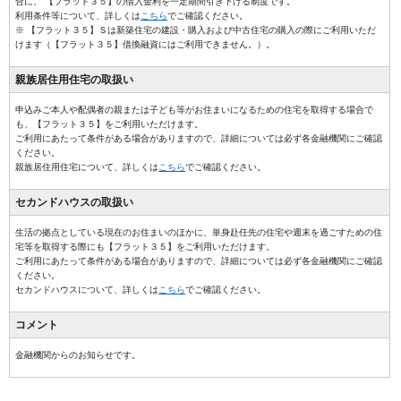
合に、 【フラット３５】の借入金利を一定期間引き下げる制度です。
利用条件等について、詳しくは
こちら
でご確認ください。
※ 【フラット３５】Ｓは新築住宅の建設・購入および中古住宅の購入の際にご利用いただ
けます（【フラット３５】借換融資にはご利用できません。）。
親族居住用
住宅の取扱い
申込みご本人や配偶者の親または子ども等がお住まいになるための住宅を取得する場合で
も、【フラット３５】をご利用いただけます。
ご利用にあたって条件がある場合がありますので、詳細については必ず各金融機関にご確認
ください。
親族居住用住宅について、詳しくは
こちら
でご確認ください。
セカンドハウス
の取扱い
生活の拠点としている現在のお住まいのほかに、単身赴任先の住宅や週末を過ごすための住
宅等を取得する際にも【フラット３５】をご利用いただけます。
ご利用にあたって条件がある場合がありますので、詳細については必ず各金融機関にご確認
ください。
セカンドハウスについて、詳しくは
こちら
でご確認ください。
コメント
金融機関からのお知らせです。