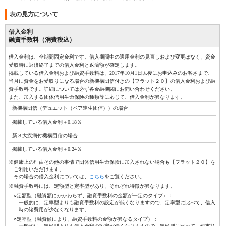
表の見方について
借入金利
融資手数料（消費税込）
借入金利は、全期間固定金利です。借入期間中の適用金利の見直しおよび変更はなく、資金
受取時に返済終了までの借入金利と返済額が確定します。
掲載している借入金利および融資手数料は、2017年10月1日以後にお申込みのお客さまで、
当月に資金をお受取りになる場合の新機構団信付きの【フラット２０】の借入金利および融
資手数料です。詳細については必ず各金融機関にお問い合わせください。
また、加入する団体信用生命保険の種類等に応じて、借入金利が異なります。
新機構団信（デュエット（ペア連生団信））の場合
掲載している借入金利＋0.18％
新３大疾病付機構団信の場合
掲載している借入金利＋0.24％
※健康上の理由その他の事情で団体信用生命保険に加入されない場合も【フラット２０】を
ご利用いただけます。
その場合の借入金利については、
こちら
をご覧ください。
※融資手数料には、定額型と定率型があり、それぞれ特徴が異なります。
○定額型（融資額にかかわらず、融資手数料の金額が一定のタイプ）：
一般的に、定率型よりも融資手数料の設定が低くなりますので、定率型に比べて、借入
時の諸費用が少なくなります。
○定率型（融資額により、融資手数料の金額が異なるタイプ）：