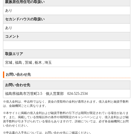
親族居住用住宅の取扱い
あり
セカンドハウスの取扱い
あり
コメント
取扱エリア
宮城 , 福島 , 茨城 , 栃木 , 埼玉
お問い合わせ先
お問い合わせ先
福島県福島市万世町2-5 個人営業部 024-525-2534
※借入金利は、申込時ではなく、資金の受取時の金利が適用されます。借入金利と融資手数料
は、金融機関ごとに異なります。
※本サイトに掲載の借入金利および融資手数料の引下げは期間が限定されている場合がありま
す。また、掲載している情報以外の条件や期間限定のキャンペーンにより、借入金利および融
資手数料が引き下げられている場合もありますので、詳細については、必ず各金融機関にお問
い合わせください。
※申込書の入手先については、お問い合わせ先にご確認ください。