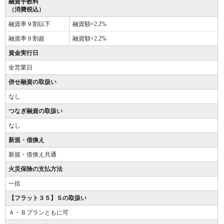
融資手数料
（消費税込）
融資率９割以下
融資額×2.2%
融資率９割超
融資額×2.2%
資金実行日
全営業日
併せ融資の取扱い
なし
つなぎ融資の取扱い
なし
新規・借換え
新規・借換え共通
火災保険の支払方法
一括
【フラット３５】Ｓの取扱い
Ａ・Ｂプランともに可