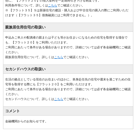
合に、 【フラット２０】の借入金利を一定期間引き下げる制度です。
利用条件等について、詳しくは
こちら
でご確認ください。
※ 【フラット３５】Ｓは新築住宅の建設・購入および中古住宅の購入の際にご利用いただ
けます（【フラット３５】借換融資にはご利用できません。）。
親族居住用
住宅の取扱い
申込みご本人や配偶者の親または子ども等がお住まいになるための住宅を取得する場合で
も、【フラット２０】をご利用いただけます。
ご利用にあたって条件がある場合がありますので、詳細については必ず各金融機関にご確認
ください。
親族居住用住宅について、詳しくは
こちら
でご確認ください。
セカンドハウス
の取扱い
生活の拠点としている現在のお住まいのほかに、単身赴任先の住宅や週末を過ごすための住
宅等を取得する際にも【フラット２０】をご利用いただけます。
ご利用にあたって条件がある場合がありますので、詳細については必ず各金融機関にご確認
ください。
セカンドハウスについて、詳しくは
こちら
でご確認ください。
コメント
金融機関からのお知らせです。