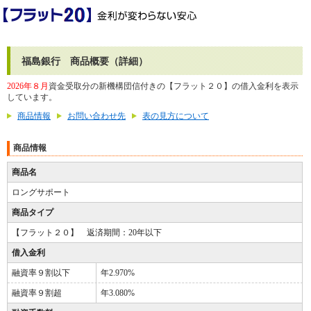
福島銀行 商品概要（詳細）
2026年８月
資金受取分の新機構団信付きの【フラット２０】の借入金利を表示
しています。
商品情報
お問い合わせ先
表の見方について
商品情報
商品名
ロングサポート
商品タイプ
【フラット２０】 返済期間：20年以下
借入金利
融資率９割以下
年2.970%
融資率９割超
年3.080%