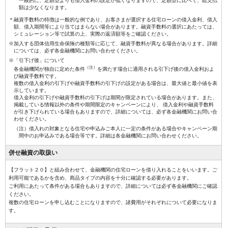
一般的に、定額型よりも借入金利の設定が低くなりますので、定額型に比べて、総支払
額は少なくなります。
＊融資手数料の特徴は一般的な例であり、お客さまが選択する住宅ローンの借入金利、借入
額、借入期間等により当てはまらない場合があります。融資手数料の選択にあたっては、
シミュレーション等で試算の上、実際の返済額等をご確認ください。
※加入する団体信用生命保険の種類等に応じて、融資手数料が異なる場合があります。詳細
については、必ず各金融機関にお問い合わせください。
※「引下げ後」について
（注）
各金融機関が独自に定めた条件
を満たす場合に適用される引下げ後の借入金利およ
び融資手数料です。
複数の借入金利の引下げや融資手数料の引下げの設定がある場合は、最大値と最小値を表
示しています。
借入金利の引下げや融資手数料の引下げは期間が限定されている場合があります。また、
掲載している情報以外の条件や期間限定のキャンペーンにより、 借入金利や融資手数料
が引き下げられている場合もありますので、詳細については、必ず各金融機関にお問い合
わせください。
（注）借入れの対象となる住宅や申込みご本人に一定の条件がある場合やキャンペーン期
間中のお申込みである場合等です。詳細は各金融機関にお問い合わせください。
併せ融資の
取扱い
【フラット２０】と組み合わせて、金融機関の住宅ローンを借り入れることをいいます。ご
利用可能であるかを含め、商品タイプの内容を十分に確認する必要があります。
ご利用にあたって条件がある場合もありますので、詳細については必ず各金融機関にご確認
ください。
複数の住宅ローンを申し込むことになりますので、諸費用がそれぞれについて必要になりま
す。