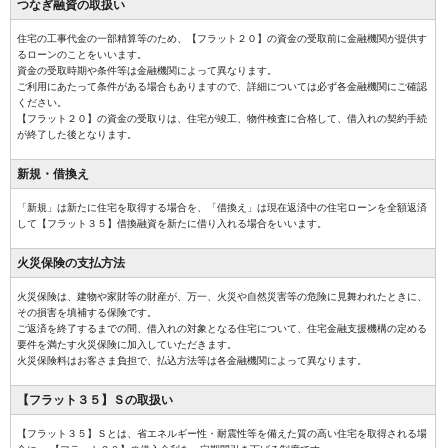
つなぎ融資の
取扱い
住宅の工事代金の一部精算等のため、【フラット２０】の資金の受取前に金融機関が提供す
るローンのことをいいます。
資金の受取時期や条件等は金融機関によって異なります。
ご利用にあたって条件がある場合もありますので、詳細については必ず各金融機関にご確認
ください。
【フラット２０】の資金の受取りは、住宅が竣工、物件検査に合格して、借入れの契約手続
が終了した後となります。
新規・借換え
「新規」は新たに住宅を取得する場合を、「借換え」は現在返済中の住宅ローンを全額返済
して【フラット３５】借換融資を新たに借り入れる場合をいいます。
火災保険の
支払方法
火災保険は、建物や家財等の財産が、万一、火災や自然災害等の危険に見舞われたときに、
その損害を填補する保険です。
ご返済を終了するまでの間、借入れの対象となる住宅について、住宅金融支援機構の定める
要件を満たす火災保険に加入していただきます。
火災保険料はお客さま負担で、払込方法等は各金融機関によって異なります。
【フラット３５】Ｓ
の取扱い
【フラット３５】Ｓとは、省エネルギー性・耐震性等を備えた質の高い住宅を取得される場