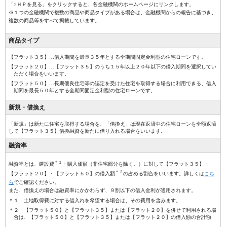
「>ＨＰを見る」をクリックすると、各金融機関のホームページにリンクします。
※１つの金融機関で複数の商品や商品タイプがある場合は、金融機関からの報告に基づき、
複数の商品等をすべて掲載しています。
商品タイプ
【フラット３５】…借入期間を最長３５年とする全期間固定金利型の住宅ローンです。
【フラット２０】…【フラット３５】のうち１５年以上２０年以下の借入期間を選択してい
ただく場合をいいます。
【フラット５０】…長期優良住宅等の認定を受けた住宅を取得する場合に利用できる、借入
期間を最長５０年とする全期間固定金利型の住宅ローンです。
新規・借換え
「新規」は新たに住宅を取得する場合を、「借換え」は現在返済中の住宅ローンを全額返済
して【フラット３５】借換融資を新たに借り入れる場合をいいます。
融資率
＊１
融資率とは、建設費
・購入価額（非住宅部分を除く。）に対して【フラット３５】・
＊２
【フラット２０】・【フラット５０】の借入額
の占める割合をいいます。詳しくは
こち
ら
でご確認ください。
また、借換えの場合は融資率にかかわらず、９割以下の借入金利が適用されます。
＊１ 土地取得費に対する借入れを希望する場合は、その費用を含みます。
＊２ 【フラット５０】と【フラット３５】または【フラット２０】を併せて利用される場
合は、【フラット５０】と【フラット３５】または【フラット２０】の借入額の合計額