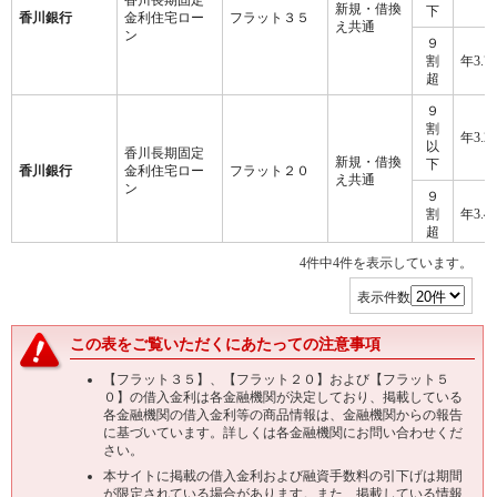
香川長期固定
新規・借換
下
香川銀行
金利住宅ロー
フラット３５
え共通
ン
９
割
年3.7
超
９
割
年3.2
以
香川長期固定
新規・借換
下
香川銀行
金利住宅ロー
フラット２０
え共通
ン
９
割
年3.4
超
4件中4件を表示しています。
９
割
年3.2
表示件数
以
香川長期固定
新規・借換
下
香川銀行
金利住宅ロー
フラット３５
え共通
ン
この表をご覧いただくにあたっての注意事項
９
割
年3.4
【フラット３５】、【フラット２０】および【フラット５
超
０】の借入金利は各金融機関が決定しており、掲載している
各金融機関の借入金利等の商品情報は、金融機関からの報告
９
に基づいています。詳しくは各金融機関にお問い合わせくだ
割
年2.9
さい。
以
香川長期固定
新規・借換
下
本サイトに掲載の借入金利および融資手数料の引下げは期間
香川銀行
金利住宅ロー
フラット２０
え共通
が限定されている場合があります。また、掲載している情報
ン