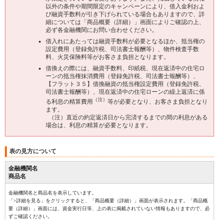
９
以外の条件や期間限定のキャンペーンにより、借入金利およ
割
年3.0
び融資手数料が引き下げられている場合もありますので、詳
超
細については「商品概要（詳細）」画面によりご確認の上、
必ず各金融機関にお問い合わせください。
借入れにあたっては融資手数料が必要となるほか、抵当権の
設定費用（登録免許税、司法書士報酬等）、物件検査手数
料、火災保険料等がお客さま負担となります。
借換えの際には、融資手数料、印紙税、現在返済中の住宅ロ
ーンの抵当権抹消費用（登録免許税、司法書士報酬等）、
【フラット３５】借換融資の抵当権設定費用（登録免許税、
司法書士報酬等）、現在返済中の住宅ローンの繰上返済に係
（注）
る利息の精算費用
等が必要となり、お客さま負担となり
ます。
（注）直近の約定返済日から完済するまでの間の利息がある
場合は、利息の精算が必要となります。
表の見方について
金融機関名
商品名
金融機関名と商品名を表示しています。
「>詳細を見る」をクリックすると、「商品概要（詳細）」画面が表示されます。「商品概
要（詳細）」画面には、資金実行日等、上の表に掲載されていない情報もありますので、必
ずご確認ください。