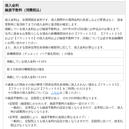
借入金利
融資手数料（消費税込）
借入金利は、全期間固定金利です。借入期間中の適用金利の見直しおよび変更はなく、資金
受取時に返済終了までの借入金利と返済額が確定します。
掲載している借入金利および融資手数料は、2017年10月1日以後にお申込みのお客さまで、
当月に資金をお受取りになる場合の新機構団信付きの【フラット３５】、【フラット２０】
および【フラット５０】の借入金利および融資手数料です。詳細については必ず各金融機関
にお問い合わせください。
また、加入する団体信用生命保険の種類等に応じて、借入金利が異なります。
新機構団信（デュエット（ペア連生団信））の場合
掲載している借入金利＋0.18％
新３大疾病付機構団信の場合
掲載している借入金利＋0.24％
※健康上の理由その他の事情で団体信用生命保険に加入されない場合も【フラット３５】、
【フラット２０】および【フラット５０】をご利用いただけます。
その場合の借入金利については、
こちら
をご覧ください。
※融資手数料には、定額型と定率型があり、それぞれ特徴が異なります。
○定額型（融資額にかかわらず、融資手数料の金額が一定のタイプ）：
一般的に、定率型よりも融資手数料の設定が低くなりますので、定率型に比べて、借入
時の諸費用が少なくなります。
○定率型（融資額により、融資手数料の金額が異なるタイプ）：
一般的に、定額型よりも借入金利の設定が低くなりますので、定額型に比べて、総支払
額は少なくなります。