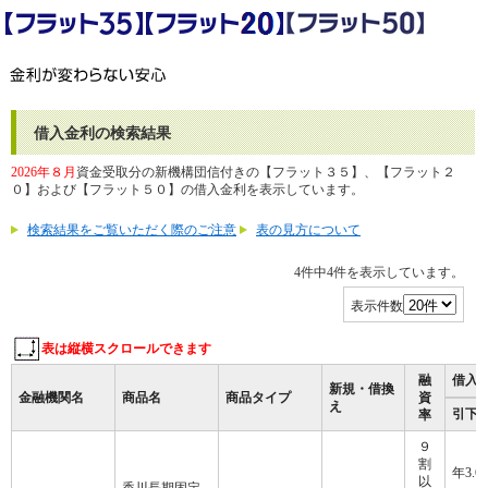
借入金利の検索結果
2026年８月
資金受取分の新機構団信付きの【フラット３５】、【フラット２
０】および【フラット５０】の借入金利を表示しています。
検索結果をご覧いただく際のご注意
表の見方について
4件中4件を表示しています。
表示件数
表は縦横スクロールできます
融
借入
新規・借換
金融機関名
商品名
商品タイプ
資
え
引
下
率
９
割
年3.6
以