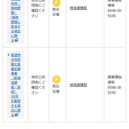
改修・
団体にご
導係
地域連携型
現地建
防災
確認くだ
0848-38-
替）
対策
さい
9245
(現地
建替に
該当す
る場合
に限
る)
尾道市
住宅耐
震化促
進支援
事業
地方公共
建築課指
（非現
団体にご
導係
地建
地域連携型
防災
替・除
確認くだ
0848-38-
対策
却）
さい
9245
(住宅
を取得
する場
合に限
る)