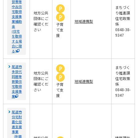
世帯等
中古住
まちづく
宅取得
地方公共
り推進課
支援事
団体にご
住宅政策
地域連携型
業補助
確認くだ
係
子育
金
さい
0848-38-
て支
(住宅
9347
援
を取得
する場
合に限
る)
尾道市
まちづく
多世代
地方公共
り推進課
同居等
団体にご
住宅政策
地域連携型
新築住
確認くだ
係
子育
宅取得
さい
0848-38-
て支
支援事
9347
援
業
尾道市
住宅耐
震化促
進支援
事業
（耐震
地方公共
建築課指