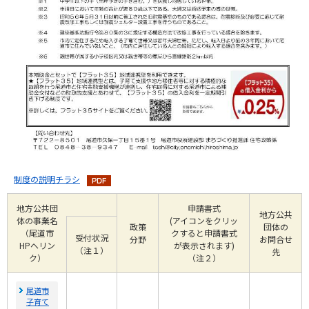
制度の説明チラシ
地方公共団
申請書式
地方公共
体の事業名
(アイコンをクリッ
政策
団体の
（尾道市
クすると申請書式
受付状況
分野
お問合せ
HPへリン
が表示されます)
（注１）
先
ク）
（注２）
尾道市
子育て