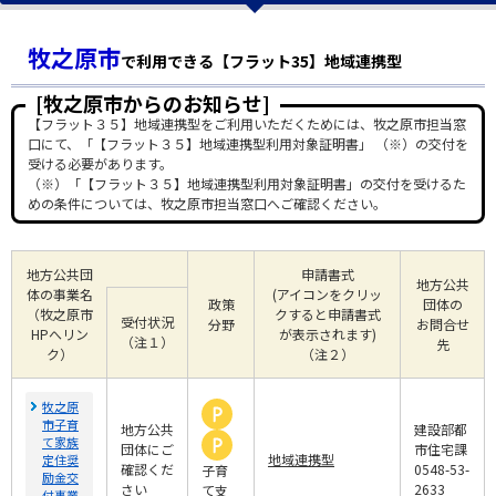
牧之原市
で利用できる【フラット35】地域連携型
[牧之原市からのお知らせ]
【フラット３５】地域連携型をご利用いただくためには、牧之原市担当窓
口にて、「【フラット３５】地域連携型利用対象証明書」 （※）の交付を
受ける必要があります。
（※）「【フラット３５】地域連携型利用対象証明書」の交付を受けるた
めの条件については、牧之原市担当窓口へご確認ください。
地方公共団
申請書式
地方公共
体の事業名
(アイコンをクリッ
政策
団体の
（牧之原市
クすると申請書式
受付状況
分野
お問合せ
HPへリン
が表示されます)
（注１）
先
ク）
（注２）
牧之原
市子育
地方公共
建設部都
て家族
団体にご
市住宅課
地域連携型
定住奨
確認くだ
0548-53-
子育
励金交
さい
2633
て支
付事業