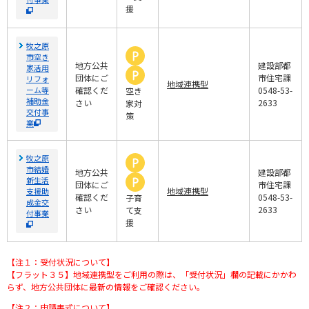
援
牧之原
市空き
地方公共
建設部都
家活用
団体にご
市住宅課
リフォ
地域連携型
ーム等
確認くだ
0548-53-
空き
補助金
さい
2633
家対
交付事
策
業
牧之原
市結婚
地方公共
建設部都
新生活
団体にご
市住宅課
地域連携型
支援助
確認くだ
0548-53-
子育
成金交
さい
2633
て支
付事業
援
【注１：受付状況について】
【フラット３５】地域連携型をご利用の際は、「受付状況」欄の記載にかかわ
らず、地方公共団体に最新の情報をご確認ください。
【注２：申請書式について】