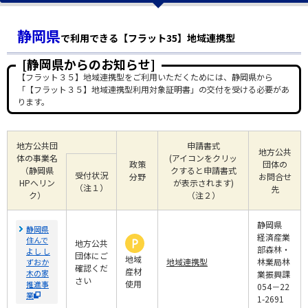
静岡県
で利用できる【フラット35】地域連携型
[静岡県からのお知らせ]
【フラット３５】地域連携型をご利用いただくためには、静岡県から
「【フラット３５】地域連携型利用対象証明書」の交付を受ける必要があ
ります。
地方公共団
申請書式
地方公共
体の事業名
(アイコンをクリッ
政策
団体の
（静岡県
クすると申請書式
受付状況
分野
お問合せ
HPへリン
が表示されます)
（注１）
先
ク）
（注２）
静岡県
静岡県
経済産業
住んで
地方公共
部森林・
よし し
団体にご
地域
地域連携型
林業局林
ずおか
確認くだ
産材
木の家
業振興課
さい
使用
推進事
054－22
業
1-2691