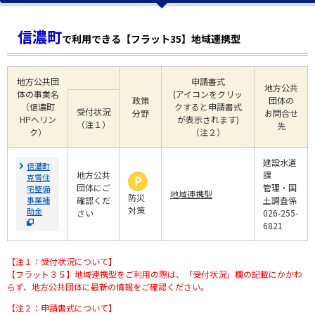
信濃町
で利用できる【フラット35】地域連携型
地方公共団
申請書式
地方公共
体の事業名
(アイコンをクリッ
政策
団体の
（信濃町
クすると申請書式
受付状況
分野
お問合せ
HPへリン
が表示されます)
（注１）
先
ク）
（注２）
建設水道
信濃町
地方公共
課
克雪住
団体にご
管理・国
宅整備
地域連携型
防災
事業補
確認くだ
土調査係
対策
助金
さい
026-255-
6821
【注１：受付状況について】
【フラット３５】地域連携型をご利用の際は、「受付状況」欄の記載にかかわ
らず、地方公共団体に最新の情報をご確認ください。
【注２：申請書式について】