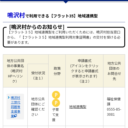
鳴沢村
で利用できる【フラット35】地域連携型
[鳴沢村からのお知らせ]
【フラット３５】地域連携型をご利用いただくためには、鳴沢村担当窓口
から、「【フラット３５】地域連携型利用対象証明書」の交付を受ける必
要があります。
地方公共団
申請書式
地方公共
体の事業名
(アイコンをクリッ
政策
団体の
（鳴沢村
クすると申請書式
受付状況
分野
お問合せ
HPへリン
が表示されます)
（注１）
先
ク）
（注２）
鳴沢村
地方公共
福祉保健
三世代
団体にご
課
地域連携型
同居等
確認くだ
0555-85-
子育
支援事
さい
3081
て支
業
援