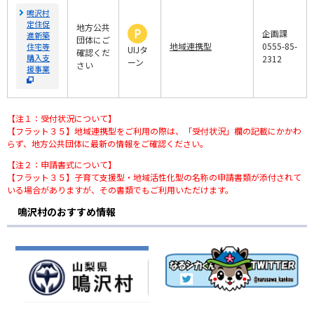
鳴沢村
定住促
地方公共
企画課
進新築
団体にご
地域連携型
0555-85-
住宅等
UIJタ
確認くだ
購入支
2312
ーン
さい
援事業
【注１：受付状況について】
【フラット３５】地域連携型をご利用の際は、「受付状況」欄の記載にかかわ
らず、地方公共団体に最新の情報をご確認ください。
【注２：申請書式について】
【フラット３５】子育て支援型・地域活性化型の名称の申請書類が添付されて
いる場合がありますが、その書類でもご利用いただけます。
鳴沢村のおすすめ情報