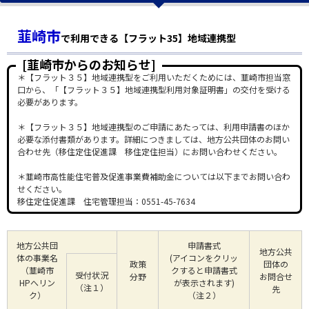
韮崎市
で利用できる【フラット35】地域連携型
[韮崎市からのお知らせ]
＊【フラット３５】地域連携型をご利用いただくためには、韮崎市担当窓
口から、「【フラット３５】地域連携型利用対象証明書」の交付を受ける
必要があります。
＊【フラット３５】地域連携型のご申請にあたっては、利用申請書のほか
必要な添付書類があります。詳細につきましては、地方公共団体のお問い
合わせ先（移住定住促進課 移住定住担当）にお問い合わせください。
＊韮崎市高性能住宅普及促進事業費補助金については以下までお問い合わ
せください。
移住定住促進課 住宅管理担当：0551-45-7634
地方公共団
申請書式
地方公共
体の事業名
(アイコンをクリッ
政策
団体の
（韮崎市
クすると申請書式
受付状況
分野
お問合せ
HPへリン
が表示されます)
（注１）
先
ク）
（注２）