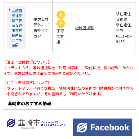
韮崎市
移住定住
高性能
地方公共
促進課
住宅普
団体にご
移住定住
及促進
地域連携型
事業費
確認くだ
担当
子育
補助金
さい
0551-45-
て支
交付事
9159
援
業
【注１：受付状況について】
【フラット３５】地域連携型をご利用の際は、「受付状況」欄の記載にかかわ
らず、地方公共団体に最新の情報をご確認ください。
【注２：申請書式について】
【フラット３５】子育て支援型・地域活性化型の名称の申請書類が添付されて
いる場合がありますが、その書類でもご利用いただけます。
韮崎市のおすすめ情報