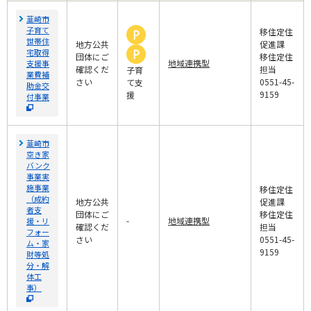
韮崎市
子育て
移住定住
世帯住
地方公共
促進課
宅取得
団体にご
移住定住
地域連携型
支援事
確認くだ
担当
子育
業費補
さい
0551-45-
て支
助金交
9159
援
付事業
韮崎市
空き家
バンク
事業実
施事業
移住定住
（成約
地方公共
促進課
者支
団体にご
移住定住
-
地域連携型
援・リ
確認くだ
担当
フォー
さい
0551-45-
ム・家
9159
財等処
分・解
体工
事）