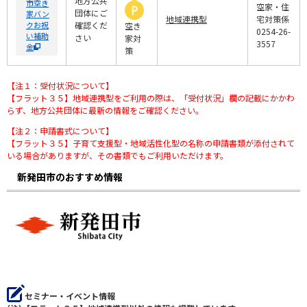
地方公共
市空き
空家・住
団体にご
家バン
地域連携型
宅対策係
クお祝
確認くだ
空き
0254-26-
い補助
さい
家対
3557
金
策
【注１：受付状況について】
【フラット３５】地域連携型をご利用の際は、「受付状況」欄の記載にかかわ
らず、地方公共団体に最新の情報をご確認ください。
【注２：申請書式について】
【フラット３５】子育て支援型・地域活性化型の名称の申請書類が添付されて
いる場合がありますが、その書類でもご利用いただけます。
新発田市のおすすめ情報
セミナー・イベント情報