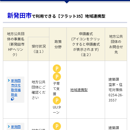
新発田市
で利用できる【フラット35】地域連携型
地方公共団
申請書式
地方公共
体の事業名
(アイコンをクリッ
政策
団体の
（新発田市
クすると申請書式
受付状況
分野
お問合せ
HPへリン
が表示されます)
（注１）
先
ク）
（注２）
建築課
新発田
地方公共
子育
空家・住
市住宅
団体にご
て支
地域連携型
宅対策係
取得補
確認くだ
援
助金
0254-26-
さい
3557
UIJタ
ーン
新発田
建築課