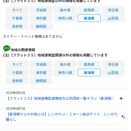
(注)【フラット３５】地域連携型以外の情報も掲載しています
すべて
茨城県
栃木県
群馬県
埼玉県
千葉県
東京都
神奈川県
新潟県
山梨県
長野県
静岡県
セミナー・イベント情報はありません
地域の関連情報
(注)【フラット３５】地域連携型関連以外の情報も掲載しています
すべて
茨城県
栃木県
群馬県
埼玉県
千葉県
東京都
神奈川県
新潟県
山梨県
長野県
静岡県
2026年6月3日
【フラット３５】地域連携型連携地方公共団体一覧チラシ（新潟県）
2019年6月7日
【新潟県からのお知らせ】にいがたＵ・Ｉターン総合サイト にいがた
暮らし