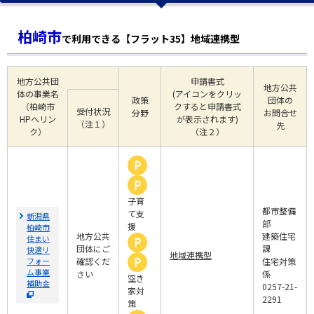
柏崎市
で利用できる【フラット35】地域連携型
地方公共団
申請書式
地方公共
体の事業名
(アイコンをクリッ
政策
団体の
（柏崎市
クすると申請書式
受付状況
分野
お問合せ
HPへリン
が表示されます)
（注１）
先
ク）
（注２）
子育
都市整備
て支
新潟県
部
援
柏崎市
地方公共
建築住宅
住まい
団体にご
課
快適リ
地域連携型
フォー
確認くだ
住宅対策
ム事業
さい
係
空き
補助金
0257-21-
家対
2291
策