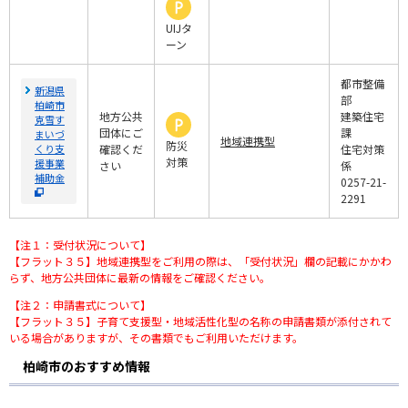
UIJタ
ーン
都市整備
新潟県
部
柏崎市
地方公共
建築住宅
克雪す
団体にご
課
まいづ
地域連携型
防災
くり支
確認くだ
住宅対策
対策
援事業
さい
係
補助金
0257-21-
2291
【注１：受付状況について】
【フラット３５】地域連携型をご利用の際は、「受付状況」欄の記載にかかわ
らず、地方公共団体に最新の情報をご確認ください。
【注２：申請書式について】
【フラット３５】子育て支援型・地域活性化型の名称の申請書類が添付されて
いる場合がありますが、その書類でもご利用いただけます。
柏崎市のおすすめ情報