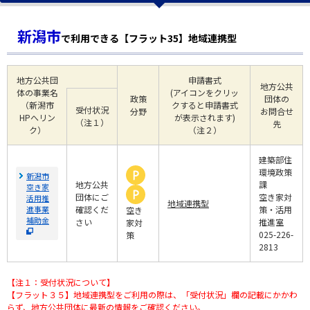
新潟市
で利用できる【フラット35】地域連携型
地方公共団
申請書式
地方公共
体の事業名
(アイコンをクリッ
政策
団体の
（新潟市
クすると申請書式
受付状況
分野
お問合せ
HPへリン
が表示されます)
（注１）
先
ク）
（注２）
建築部住
環境政策
新潟市
地方公共
課
空き家
団体にご
空き家対
活用推
地域連携型
進事業
確認くだ
策・活用
空き
補助金
さい
推進室
家対
025-226-
策
2813
【注１：受付状況について】
【フラット３５】地域連携型をご利用の際は、「受付状況」欄の記載にかかわ
らず、地方公共団体に最新の情報をご確認ください。