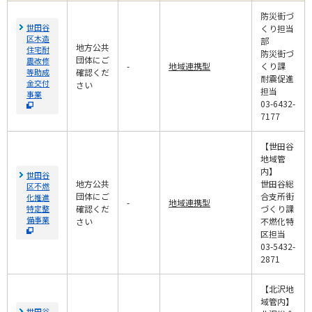
防災街づ
世田谷
くり担当
区木造
部
地方公共
住宅耐
防災街づ
団体にご
震改修
-
地域連携型
くり課
等助成
確認くだ
耐震促進
金交付
さい
担当
事業
03-6432-
7177
【世田谷
地域管
内】
世田谷
地方公共
世田谷総
区不燃
団体にご
合支所街
化推進
-
地域連携型
特定整
確認くだ
づくり課
備事業
さい
不燃化特
区担当
03-5432-
2871
【北沢地
域管内】
世田谷