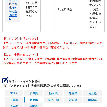
北沢総合
地方公共
区不燃
支所街づ
団体にご
化推進
-
地域連携型
くり課
特定整
確認くだ
不燃化特
備事業
さい
区担当
03-5478-
8074
【注１：受付状況について】
【フラット３５】地域連携型をご利用の際は、「受付状況」欄の記載にかかわ
らず、地方公共団体に最新の情報をご確認ください。
【注２：申請書式について】
【フラット３５】子育て支援型・地域活性化型の名称の申請書類が添付されて
いる場合がありますが、その書類でもご利用いただけます。
セミナー・イベント情報
(注)【フラット３５】地域連携型以外の情報も掲載しています
すべて
茨城県
栃木県
群馬県
埼玉県
千葉県
東京都
神奈川県
新潟県
山梨県
長野県
静岡県