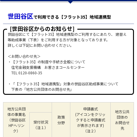
世田谷区
で利用できる【フラット35】地域連携型
[世田谷区からのお知らせ]
世田谷区にて【フラット35】地域連携型のご利用するにあたり、 建替え
等助成事業（下表）をご利用する方が対象となっております。
詳しくは下記にお問い合わせください。
＜お問い合わせ先＞
・【フラット35】の制度や手続き全般について
住宅金融支援機構 お客さまコールセンター
TEL 0120-0860-35
・「【フラット35】地域連携型」対象の世田谷区助成事業について
下表の「地方公共団体のお問合せ先」
地方公共団
申請書式
地方公共
体の事業名
(アイコンをクリッ
政策
団体の
（世田谷区
クすると申請書式
受付状況
分野
お問合せ
HPへリン
が表示されます)
（注１）
先
ク）
（注２）