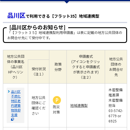
品川区
で利用できる【フラット35】地域連携型
[品川区からのお知らせ]
「【フラット３５】地域連携型利用申請書」は表に記載の地方公共団体の
お問合せ先にて受付中です。
地方公共団
申請書式
地方公共
体の事業名
(アイコンをクリッ
政策
団体の
（品川区
クすると申請書式
受付状況
分野
お問合せ
HPへリン
が表示されます)
（注１）
先
ク）
（注２）
木密整備
品川区
推進課
不燃化
地方公共
木密整備
特区老
団体にご
地域連携型
担当
朽建築
防災
確認くだ
物除却
03-5742-
対策
さい
支援
6779 or
6925