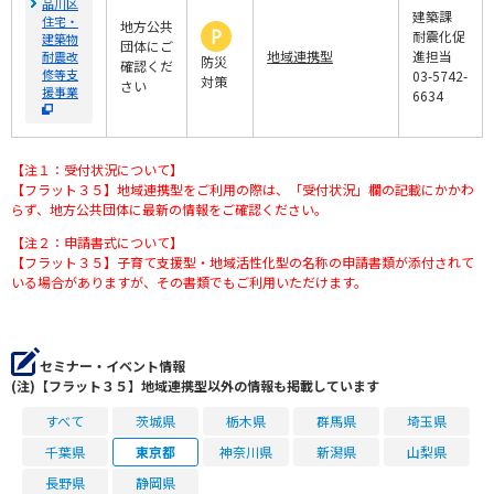
品川区
建築課
住宅・
地方公共
耐震化促
建築物
団体にご
地域連携型
進担当
耐震改
防災
確認くだ
修等支
03-5742-
対策
さい
援事業
6634
【注１：受付状況について】
【フラット３５】地域連携型をご利用の際は、「受付状況」欄の記載にかかわ
らず、地方公共団体に最新の情報をご確認ください。
【注２：申請書式について】
【フラット３５】子育て支援型・地域活性化型の名称の申請書類が添付されて
いる場合がありますが、その書類でもご利用いただけます。
セミナー・イベント情報
(注)【フラット３５】地域連携型以外の情報も掲載しています
すべて
茨城県
栃木県
群馬県
埼玉県
千葉県
東京都
神奈川県
新潟県
山梨県
長野県
静岡県