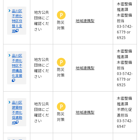
木密整備
推進課
品川区
地方公共
木密整備
不燃化
団体にご
地域連携型
担当
特区住
防災
確認くだ
替え支
03-5742-
対策
さい
援
6779 or
6925
木密整備
品川区
推進課
地方公共
不燃化
木密整備
団体にご
特区不
地域連携型
担当
防災
燃構造
確認くだ
03-5742-
対策
化支援
さい
6779 or
6925
木密整備
品川区
地方公共
推進課
建築物
団体にご
不燃化促
地域連携型
不燃化
防災
確認くだ
進担当
促進助
対策
さい
03-5742-
成
6947