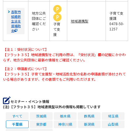
香取市
地方公共
子育て支
結婚新
団体にご
援課
地域連携型
生活支
確認くだ
0478-50-
子育
援補助
さい
1257
て支
金
援
【注１：受付状況について】
【フラット３５】地域連携型をご利用の際は、「受付状況」欄の記載にかかわ
らず、地方公共団体に最新の情報をご確認ください。
【注２：申請書式について】
【フラット３５】子育て支援型・地域活性化型の名称の申請書類が添付されて
いる場合がありますが、その書類でもご利用いただけます。
セミナー・イベント情報
(注)【フラット３５】地域連携型以外の情報も掲載しています
すべて
茨城県
栃木県
群馬県
埼玉県
千葉県
東京都
神奈川県
新潟県
山梨県