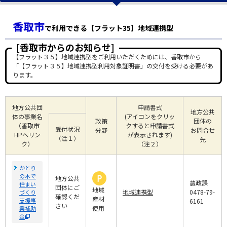
香取市
で利用できる【フラット35】地域連携型
[香取市からのお知らせ]
【フラット３５】地域連携型をご利用いただくためには、香取市から
「【フラット３５】地域連携型利用対象証明書」の交付を受ける必要があ
ります。
地方公共団
申請書式
地方公共
体の事業名
(アイコンをクリッ
政策
団体の
（香取市
クすると申請書式
受付状況
分野
お問合せ
HPへリン
が表示されます)
（注１）
先
ク）
（注２）
かとり
の木で
地方公共
農政課
住まい
団体にご
地域
地域連携型
0478-79-
づくり
確認くだ
産材
支援事
6161
さい
使用
業補助
金