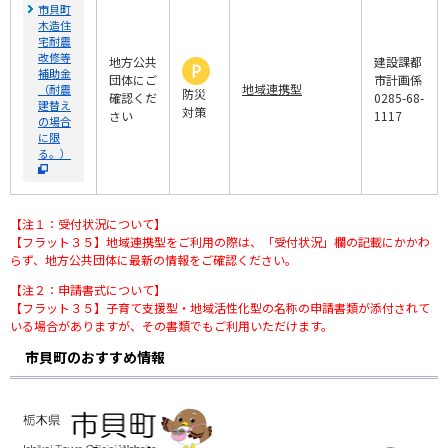
市貝町
木造住
宅耐震
改修等
地方公共
建設課都
補助金
団体にご
市計画係
地域連携型
（耐震
防災
確認くだ
0285-68-
建替え
対策
さい
1117
の場合
に限
る。）
【注１：受付状況について】
【フラット３５】地域連携型をご利用の際は、「受付状況」欄の記載にかかわ
らず、地方公共団体に最新の情報をご確認ください。
【注２：申請書式について】
【フラット３５】子育て支援型・地域活性化型の名称の申請書類が添付されて
いる場合がありますが、その書類でもご利用いただけます。
市貝町のおすすめ情報