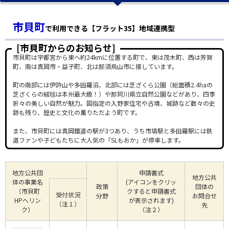
市貝町
で利用できる【フラット35】地域連携型
[市貝町からのお知らせ]
市貝町は宇都宮から東へ約24kmに位置する町で、東は茂木町、西は芳賀
町、南は真岡市・益子町、北は那須烏山市に接しています。
町の南部には伊許山や多田羅沼、北部には芝ざくら公園（総面積2.4haの
芝ざくらの絨毯は本州最大級！）や那珂川県立自然公園などがあり、四季
折々の美しい自然が魅力。国指定の入野家住宅や古墳、城跡など数々の史
跡も残り、歴史と文化の薫りただよう町です。
また、市貝町には真岡鐵道の駅が3つあり、うち市塙駅と多田羅駅には鉄
道ファンや子どもたちに大人気の「SLもおか」が停車します。
地方公共団
申請書式
地方公共
体の事業名
(アイコンをクリッ
政策
団体の
（市貝町
クすると申請書式
受付状況
分野
お問合せ
HPへリン
が表示されます)
（注１）
先
ク）
（注２）