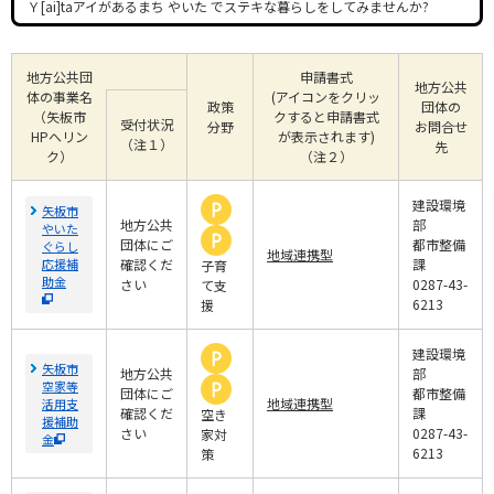
Ｙ[ai]taアイがあるまち やいた でステキな暮らしをしてみませんか?
地方公共団
申請書式
地方公共
体の事業名
(アイコンをクリッ
政策
団体の
（矢板市
クすると申請書式
受付状況
分野
お問合せ
HPへリン
が表示されます)
（注１）
先
ク）
（注２）
建設環境
矢板市
地方公共
部
やいた
団体にご
都市整備
ぐらし
地域連携型
応援補
確認くだ
課
子育
助金
さい
0287-43-
て支
6213
援
建設環境
矢板市
地方公共
部
空家等
団体にご
都市整備
地域連携型
活用支
確認くだ
課
空き
援補助
さい
0287-43-
家対
金
6213
策