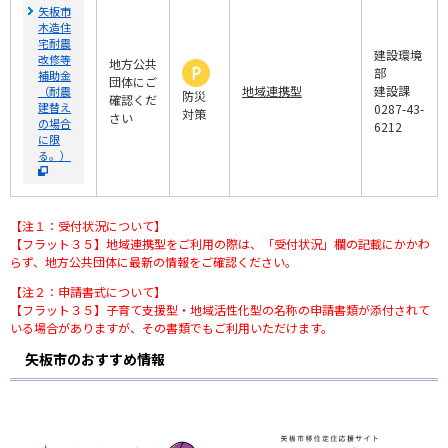
矢板市
木造住
宅耐震
建設環境
改修等
地方公共
部
補助金
団体にご
地域連携型
建設課
（耐震
防災
確認くだ
建替え
0287-43-
対策
さい
の場合
6212
に限
る。）
【注１：受付状況について】
【フラット３５】地域連携型をご利用の際は、「受付状況」欄の記載にかかわ
らず、地方公共団体に最新の情報をご確認ください。
【注２：申請書式について】
【フラット３５】子育て支援型・地域活性化型の名称の申請書類が添付されて
いる場合がありますが、その書類でもご利用いただけます。
矢板市のおすすめ情報