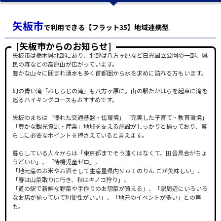
矢板市
で利用できる【フラット35】地域連携型
[矢板市からのお知らせ]
矢板市は栃木県北部にあり、北部は八方ヶ原など日光国立公園の一部、県
民の森などの高原山が広がっています。
豊かな山々に囲まれ湧水も多く首都圏から水を求めに訪れる方もいます。
幻の青い滝「おしらじの滝」も八方ヶ原に。山の駅たかはらを起点に滝を
巡るハイキングコースもおすすめです。
矢板のまちは「優れた交通基盤・住環境」「充実した子育て・教育環境」
「豊かな観光資源・産業」地域を支える施設がしっかりと揃っており、暮
らしに必要なポイントを押さえていると言えます。
暮らしている人々からは「東京都までそう遠くはなくて、田舎具合がちょ
うどいい」、「待機児童ゼロ」、
「地元産のお米やお酒そして生産量県内Ｎｏ１のりん ごが美味しい」、
「春は山菜取りに行き、秋はキノコ狩り」、
「道の駅で新鮮な野菜や手作りのお惣菜が買える」、「駅周辺にいろいろ
なお店が揃っていて利便性がいい」、「地元のイベントが多い」との声
も。