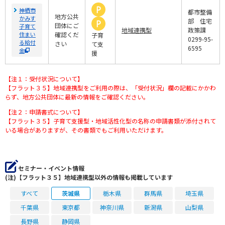
神栖市
都市整備
地方公共
かみす
部 住宅
団体にご
子育て
地域連携型
政策課
住まい
確認くだ
子育
0299-95-
る給付
さい
て支
6595
金
援
【注１：受付状況について】
【フラット３５】地域連携型をご利用の際は、「受付状況」欄の記載にかかわ
らず、地方公共団体に最新の情報をご確認ください。
【注２：申請書式について】
【フラット３５】子育て支援型・地域活性化型の名称の申請書類が添付されて
いる場合がありますが、その書類でもご利用いただけます。
セミナー・イベント情報
(注)【フラット３５】地域連携型以外の情報も掲載しています
すべて
茨城県
栃木県
群馬県
埼玉県
千葉県
東京都
神奈川県
新潟県
山梨県
長野県
静岡県