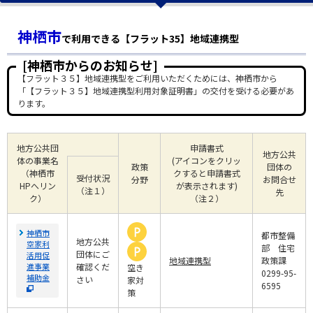
神栖市
で利用できる【フラット35】地域連携型
[神栖市からのお知らせ]
【フラット３５】地域連携型をご利用いただくためには、神栖市から
「【フラット３５】地域連携型利用対象証明書」の交付を受ける必要があ
ります。
地方公共団
申請書式
地方公共
体の事業名
(アイコンをクリッ
政策
団体の
（神栖市
クすると申請書式
受付状況
分野
お問合せ
HPへリン
が表示されます)
（注１）
先
ク）
（注２）
神栖市
都市整備
地方公共
空家利
部 住宅
団体にご
活用促
地域連携型
政策課
進事業
確認くだ
空き
0299-95-
補助金
さい
家対
6595
策