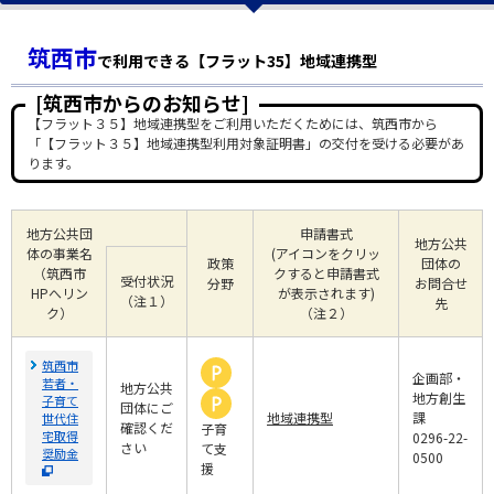
筑西市
で利用できる【フラット35】地域連携型
[筑西市からのお知らせ]
【フラット３５】地域連携型をご利用いただくためには、筑西市から
「【フラット３５】地域連携型利用対象証明書」の交付を受ける必要があ
ります。
地方公共団
申請書式
地方公共
体の事業名
(アイコンをクリッ
政策
団体の
（筑西市
クすると申請書式
受付状況
分野
お問合せ
HPへリン
が表示されます)
（注１）
先
ク）
（注２）
筑西市
企画部・
若者・
地方公共
地方創生
子育て
団体にご
地域連携型
課
世代住
確認くだ
子育
宅取得
0296-22-
さい
て支
奨励金
0500
援