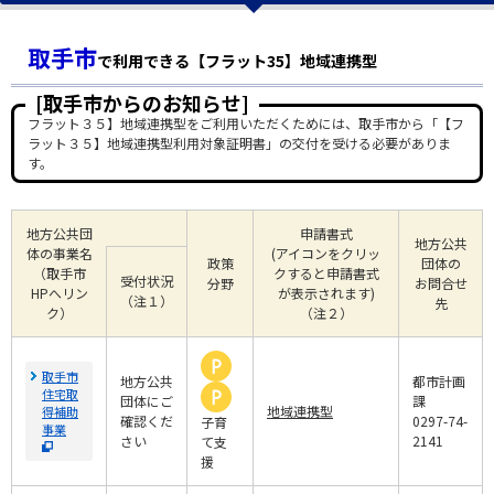
取手市
で利用できる【フラット35】地域連携型
[取手市からのお知らせ]
フラット３５】地域連携型をご利用いただくためには、取手市から「【フ
ラット３５】地域連携型利用対象証明書」の交付を受ける必要がありま
す。
地方公共団
申請書式
地方公共
体の事業名
(アイコンをクリッ
政策
団体の
（取手市
クすると申請書式
受付状況
分野
お問合せ
HPへリン
が表示されます)
（注１）
先
ク）
（注２）
取手市
地方公共
都市計画
住宅取
団体にご
課
地域連携型
得補助
確認くだ
0297-74-
子育
事業
さい
2141
て支
援