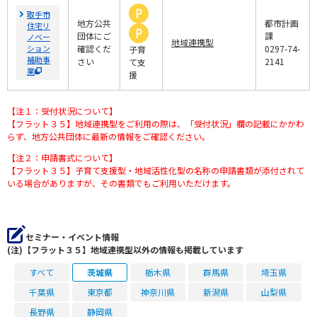
取手市
地方公共
都市計画
住宅リ
団体にご
課
ノベー
地域連携型
ション
確認くだ
0297-74-
子育
補助事
さい
2141
て支
業
援
【注１：受付状況について】
【フラット３５】地域連携型をご利用の際は、「受付状況」欄の記載にかかわ
らず、地方公共団体に最新の情報をご確認ください。
【注２：申請書式について】
【フラット３５】子育て支援型・地域活性化型の名称の申請書類が添付されて
いる場合がありますが、その書類でもご利用いただけます。
セミナー・イベント情報
(注)【フラット３５】地域連携型以外の情報も掲載しています
すべて
茨城県
栃木県
群馬県
埼玉県
千葉県
東京都
神奈川県
新潟県
山梨県
長野県
静岡県