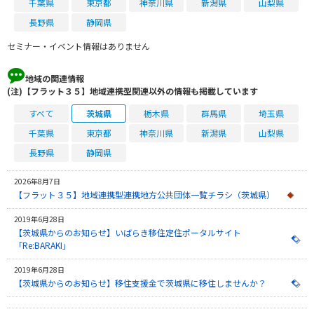
千葉県
東京都
神奈川県
新潟県
山梨県
長野県
静岡県
セミナー・イベント情報はありません
地域の関連情報
(注)【フラット３５】地域連携型関連以外の情報も掲載しています
すべて
茨城県
栃木県
群馬県
埼玉県
千葉県
東京都
神奈川県
新潟県
山梨県
長野県
静岡県
2026年8月7日
【フラット３５】地域連携型連携地方公共団体一覧チラシ（茨城県）
2019年6月28日
【茨城県からのお知らせ】いばらき移住定住ポータルサイト
「Re:BARAKI」
2019年6月28日
【茨城県からのお知らせ】移住支援金で茨城県に移住しませんか？