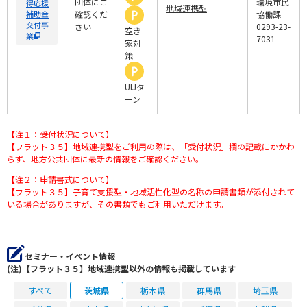
団体にご
環境市民
得応援
地域連携型
補助金
確認くだ
協働課
交付事
さい
0293-23-
空き
業
7031
家対
策
UIJタ
ーン
【注１：受付状況について】
【フラット３５】地域連携型をご利用の際は、「受付状況」欄の記載にかかわ
らず、地方公共団体に最新の情報をご確認ください。
【注２：申請書式について】
【フラット３５】子育て支援型・地域活性化型の名称の申請書類が添付されて
いる場合がありますが、その書類でもご利用いただけます。
セミナー・イベント情報
(注)【フラット３５】地域連携型以外の情報も掲載しています
すべて
茨城県
栃木県
群馬県
埼玉県