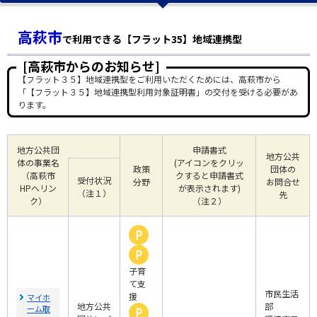
高萩市
で利用できる【フラット35】地域連携型
[高萩市からのお知らせ]
【フラット３５】地域連携型をご利用いただくためには、高萩市から
「【フラット３５】地域連携型利用対象証明書」の交付を受ける必要があ
ります。
地方公共団
申請書式
地方公共
体の事業名
(アイコンをクリッ
政策
団体の
（高萩市
クすると申請書式
受付状況
分野
お問合せ
HPへリン
が表示されます)
（注１）
先
ク）
（注２）
子育
て支
市民生活
援
マイホ
地方公共
部
ーム取