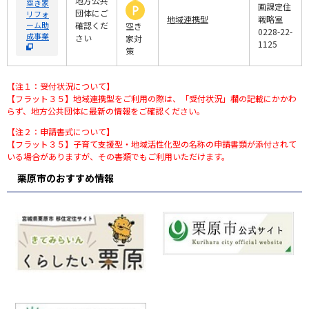
地方公共
空き家
画課定住
団体にご
リフォ
地域連携型
戦略室
ーム助
確認くだ
空き
0228-22-
成事業
さい
家対
1125
策
【注１：受付状況について】
【フラット３５】地域連携型をご利用の際は、「受付状況」欄の記載にかかわ
らず、地方公共団体に最新の情報をご確認ください。
【注２：申請書式について】
【フラット３５】子育て支援型・地域活性化型の名称の申請書類が添付されて
いる場合がありますが、その書類でもご利用いただけます。
栗原市のおすすめ情報