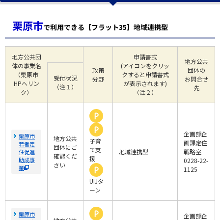
栗原市
で利用できる【フラット35】地域連携型
地方公共団
申請書式
地方公共
体の事業名
(アイコンをクリッ
政策
団体の
（栗原市
クすると申請書式
受付状況
分野
お問合せ
HPへリン
が表示されます)
（注１）
先
ク）
（注２）
企画部企
栗原市
地方公共
子育
画課定住
若者定
団体にご
て支
地域連携型
戦略室
住促進
確認くだ
援
助成事
0228-22-
さい
業
1125
UIJタ
ーン
栗原市
企画部企