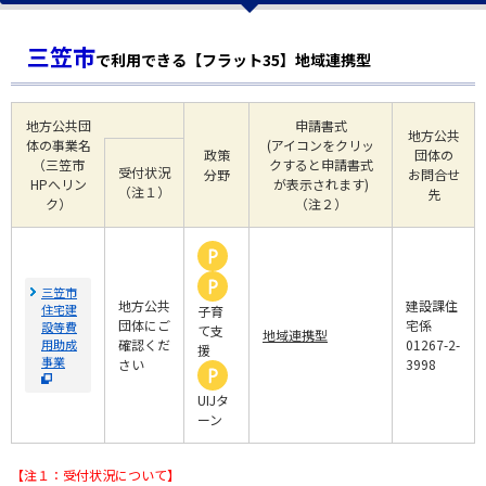
三笠市
で利用できる【フラット35】地域連携型
地方公共団
申請書式
地方公共
体の事業名
(アイコンをクリッ
政策
団体の
（三笠市
クすると申請書式
受付状況
分野
お問合せ
HPへリン
が表示されます)
（注１）
先
ク）
（注２）
三笠市
地方公共
建設課住
住宅建
子育
団体にご
宅係
設等費
て支
地域連携型
用助成
確認くだ
01267-2-
援
事業
さい
3998
UIJタ
ーン
【注１：受付状況について】